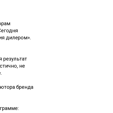
орам
Сегодня
ия дилером».
 результат
стично, не
.
ютора бренда
грамме: