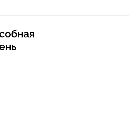
особная
ень