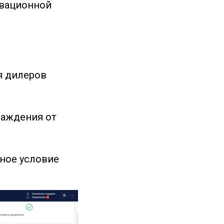
ивационной
я дилеров
раждения от
ное условие