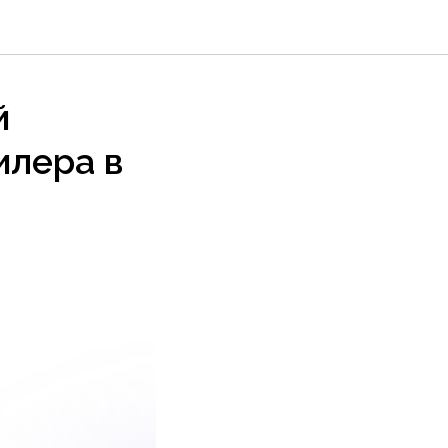
й
илера в