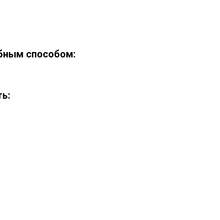
обным способом:
ть: