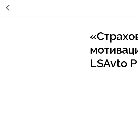
«Страхо
мотивац
LSAvto 